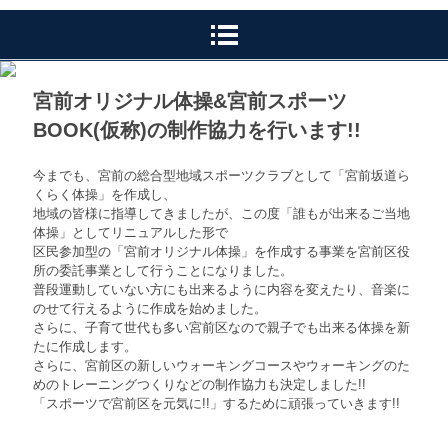
宮前オリジナル体操&宮前スポーツ
BOOK(仮称)の制作協力を行います!!
今までも、宮前の総合型地域スポーツクラブとして「宮前坂道ら
くらく体操」を作成し、
地域の皆様に指導してきましたが、この度「誰もが出来るご当地
体操」としてリニュアルした形で
区民参加型の「宮前オリジナル体操」を作成する事業を宮前区役
所の委託事業として行うことになりました。
普段運動していない方にも出来るように内容を変えたり、音楽に
のせて行えるように作成を始めました。
さらに、子育て世代も多い宮前区なので親子でも出来る体操を新
たに作成します。
さらに、宮前区の新しいウォーキングコースやウォーキングのた
めのトレーニングつくりなどの制作協力も決定しました!!
「スポーツで宮前区を元気に!!」するために頑張っていきます!!