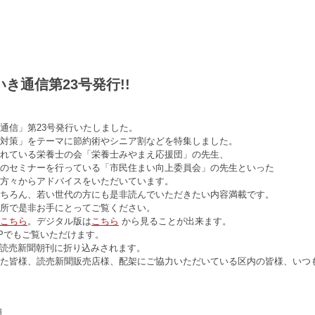
イベント
カレンダー
活動報告
体育塾
寺子屋
宮前健康スポ
き通信第23号発行!!
通信」第23号発行いたしました。
対策」をテーマに節約術やシニア割などを特集しました。
れている栄養士の会「栄養士みやまえ応援団」の先生、
のセミナーを行っている「市民住まい向上委員会」の先生といった
方々からアドバイスをいただいています。
ちろん、若い世代の方にも是非読んでいただきたい内容満載です。
所で是非お手にとってご覧ください。
こちら
。デジタル版は
こちら
から見ることが出来ます。
Pでもご覧いただけます。
0の読売新聞朝刊に折り込みされます。
た皆様、読売新聞販売店様、配架にご協力いただいている区内の皆様、いつも
日