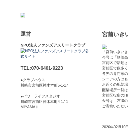
トップ
FSC宮前とは
レギュラー教室
特別教室・
運営
宮前いきい
NPO法人ファンズアスリートクラブ
「宮前いきいき
今号は「物価高
宮前区で活動さ
TEL:070-6401-9223
宮前区で数多く
各界の専門家の
シニアの方はも
●クラブハウス
お近くの配架場
川崎市宮前区神木本町5-1-17
配架場所一覧は
宮前区役所のH
●パワーライフスタジオ
今号は、2/1
川崎市宮前区神木本町4-17-1
ご寄稿いただい
MIYAMAⅡ
2026年02月10