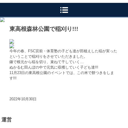
東高根森林公園で稲刈り!!!
今年の春、FSC宮前・体育塾の子ども達が田植えした稲が実った
ということで稲刈りをさせていただきました。
鎌で根元から稲を切り、束ねて干していく…
ぬかるむ田んぼの中で元気に収穫していく子ども達!!!
11月23日の東高根公園のイベントでは、この米で餅つきをしま
す!!!
2022年10月30日
運営